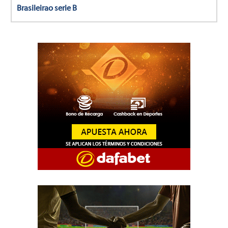
Brasileirao serie B