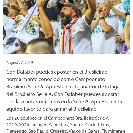
August 22, 2019
Con Dafabet puedes apostar en el Brasileirao,
normalmente conocido como Campeonato
Brasileiro Serie A. Apuesta en el ganador de la Liga
del Brasileiro Serie A. Con Dafabet puedes apostar
con las cuotas más altas en la Serie A. Apuesta en tu
equipo favorito para ganar el Brasileirao.
Los 20 equipos en el Campeonato Brasileiro Serie A
2019/2020 incluyen Palmeiras, Santos, Corinthians,
Flamengo, Sao Paulo, Cruzeiro, Vasco da Gama, Fluminense,