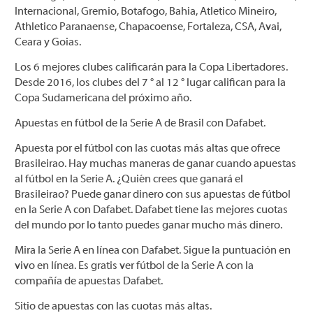
Internacional, Gremio, Botafogo, Bahia, Atletico Mineiro,
Athletico Paranaense, Chapacoense, Fortaleza, CSA, Avai,
Ceara y Goias.
Los 6 mejores clubes calificarán para la Copa Libertadores.
Desde 2016, los clubes del 7 ° al 12 ° lugar califican para la
Copa Sudamericana del próximo año.
Apuestas en fútbol de la Serie A de Brasil con Dafabet.
Apuesta por el fútbol con las cuotas más altas que ofrece
Brasileirao. Hay muchas maneras de ganar cuando apuestas
al fútbol en la Serie A. ¿Quién crees que ganará el
Brasileirao? Puede ganar dinero con sus apuestas de fútbol
en la Serie A con Dafabet. Dafabet tiene las mejores cuotas
del mundo por lo tanto puedes ganar mucho más dinero.
Mira la Serie A en línea con Dafabet. Sigue la puntuación en
vivo en línea. Es gratis ver fútbol de la Serie A con la
compañía de apuestas Dafabet.
Sitio de apuestas con las cuotas más altas.